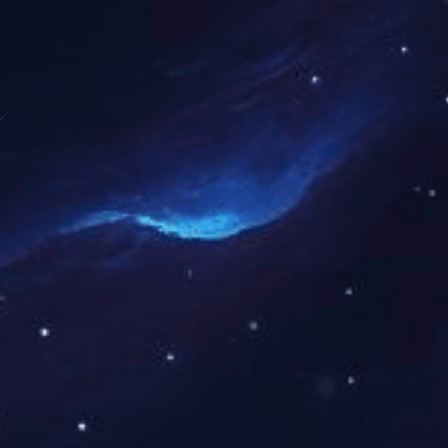
2022-03-15
无碳复写纸的原理有哪些？
2022-03-15
客户订购现场案例
发布时间：2022-03-31
浏览量：7599次
上一篇：
客户订购现场案例
下一篇：
客户订购现场案例